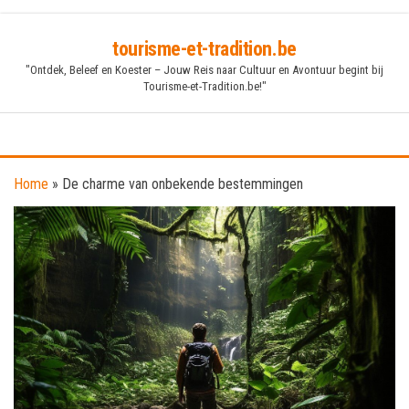
Skip
tourisme-et-tradition.be
to
"Ontdek, Beleef en Koester – Jouw Reis naar Cultuur en Avontuur begint bij
the
Tourisme-et-Tradition.be!"
content
Home
»
De charme van onbekende bestemmingen